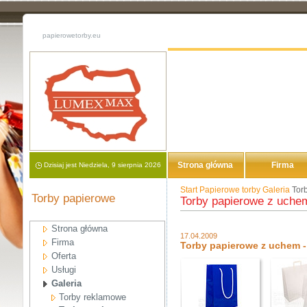
papierowetorby.eu
Strona główna
Firma
Dzisiaj jest Niedziela, 9 sierpnia 2026
Start
Papierowe torby
Galeria
Tor
Konto
Torby papierowe
Torby papierowe z uchem
Strona główna
17.04.2009
Firma
Torby papierowe z uchem - 
Oferta
Usługi
Galeria
Torby reklamowe